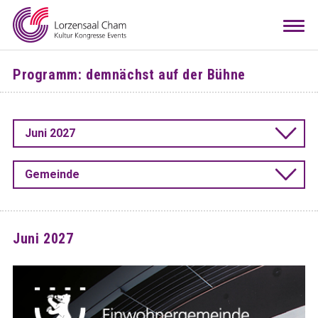
Mieten
Togg
navi
Besuchen
Programm: demnächst auf der Bühne
Infos
Teamwork
Juni 2027
Kontakt
Anreise
Downloads
Raumkonfigurator
DE
EN
Gemeinde
Juni 2027