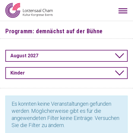
Mieten
Togg
navi
Besuchen
Programm: demnächst auf der Bühne
Infos
Teamwork
August 2027
Kontakt
Anreise
Downloads
Raumkonfigurator
DE
EN
Kinder
Es konnten keine Veranstaltungen gefunden
werden. Möglicherweise gibt es für die
angewendeten Filter keine Einträge. Versuchen
Sie die Filter zu ändern.