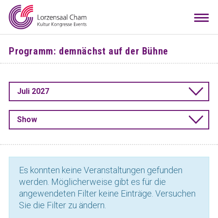
Mieten
Togg
navi
Besuchen
Programm: demnächst auf der Bühne
Infos
Teamwork
Juli 2027
Kontakt
Anreise
Downloads
Raumkonfigurator
DE
EN
Show
Es konnten keine Veranstaltungen gefunden
werden. Möglicherweise gibt es für die
angewendeten Filter keine Einträge. Versuchen
Sie die Filter zu ändern.