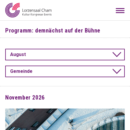
Mieten
Togg
navi
Besuchen
Programm: demnächst auf der Bühne
Infos
Teamwork
August
Kontakt
Anreise
Downloads
Raumkonfigurator
DE
EN
Gemeinde
November 2026