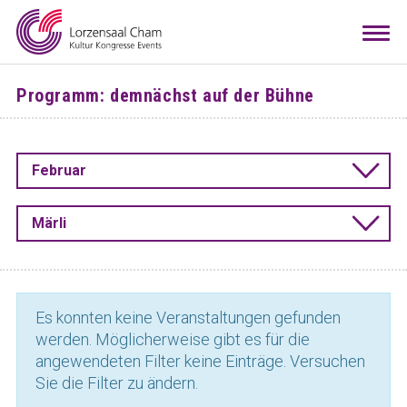
Mieten
Togg
navi
Besuchen
Programm: demnächst auf der Bühne
Infos
Teamwork
Februar
Kontakt
Anreise
Downloads
Raumkonfigurator
DE
EN
Märli
Es konnten keine Veranstaltungen gefunden
werden. Möglicherweise gibt es für die
angewendeten Filter keine Einträge. Versuchen
Sie die Filter zu ändern.