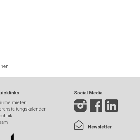
onen
uicklinks
Social Media
äume mieten
eranstaltungskalender
echnik
eam
Newsletter