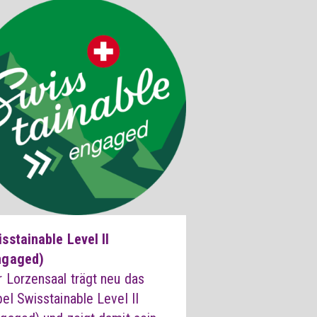
sstainable Level II
ngaged)
 Lorzensaal trägt neu das
el Swisstainable Level II