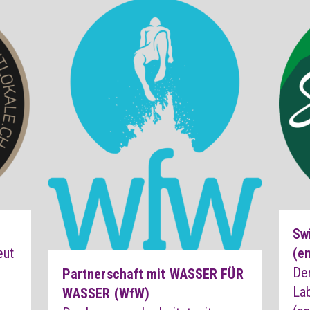
Swi
eut
(e
Der
Partnerschaft mit WASSER FÜR
Lab
WASSER (WfW)