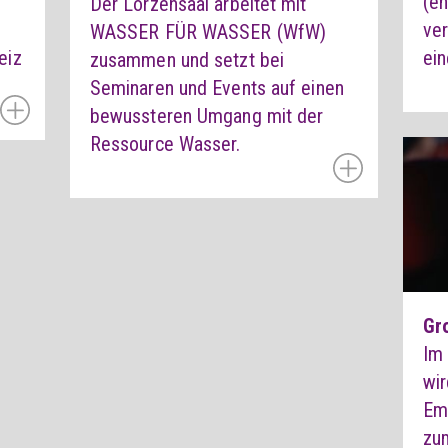
(en
Der Lorzensaal arbeitet mit
ve
WASSER FÜR WASSER (WfW)
eiz
ein
zusammen und setzt bei
Seminaren und Events auf einen
bewussteren Umgang mit der
Ressource Wasser.
Gr
Im
wir
Em
zum