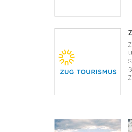
Z
Z
U
S
G
Z