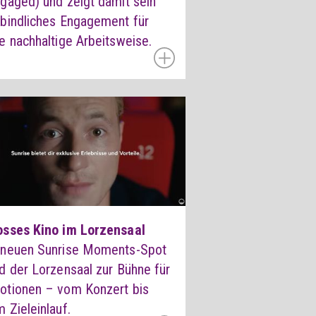
gaged) und zeigt damit sein
rbindliches Engagement für
e nachhaltige Arbeitsweise.
osses Kino im Lorzensaal
 neuen Sunrise Moments-Spot
d der Lorzensaal zur Bühne für
otionen – vom Konzert bis
 Zieleinlauf.