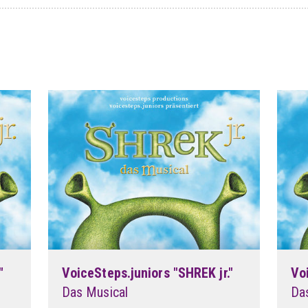
"
VoiceSteps.juniors "SHREK jr."
Vo
Das Musical
Da