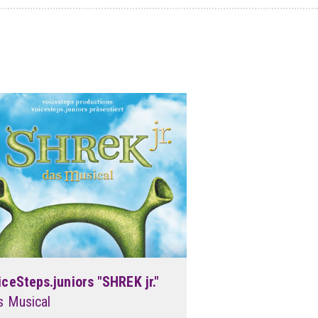
iceSteps.juniors "SHREK jr."
s Musical