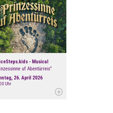
iceSteps.kids - Musical
inzessinne uf Abentürreis"
nntag, 26. April 2026
00 Uhr