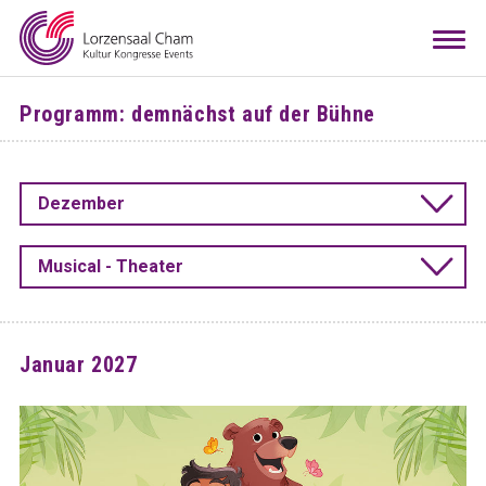
Mieten
Togg
navi
Besuchen
Programm: demnächst auf der Bühne
Infos
Teamwork
Dezember
Kontakt
Anreise
Downloads
Raumkonfigurator
DE
EN
Musical - Theater
Januar 2027