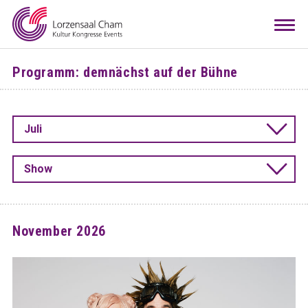
Mieten
Togg
navi
Besuchen
Programm: demnächst auf der Bühne
Infos
Teamwork
Juli
Kontakt
Anreise
Downloads
Raumkonfigurator
DE
EN
Show
November 2026