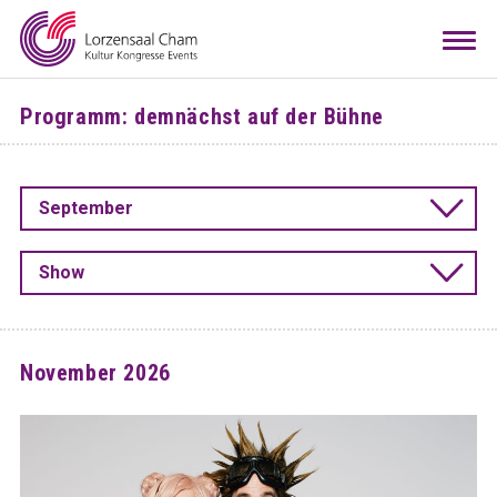
Mieten
Togg
navi
Besuchen
Programm: demnächst auf der Bühne
Infos
Teamwork
September
Kontakt
Anreise
Downloads
Raumkonfigurator
DE
EN
Show
November 2026