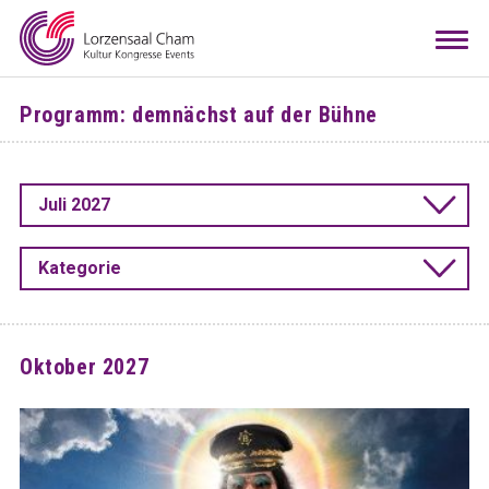
Mieten
Togg
navi
Besuchen
Programm: demnächst auf der Bühne
Infos
Teamwork
Juli 2027
Kontakt
Anreise
Downloads
Raumkonfigurator
DE
EN
Kategorie
Oktober 2027