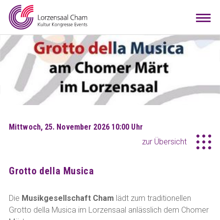
Mieten
Togg
navi
Besuchen
Infos
Teamwork
Kontakt
Anreise
Downloads
Raumkonfigurator
DE
EN
Mittwoch, 25. November 2026 10:00 Uhr
zur Übersicht
Grotto della Musica
Die
Musikgesellschaft Cham
lädt zum traditionellen
Grotto della Musica im Lorzensaal anlässlich dem Chomer