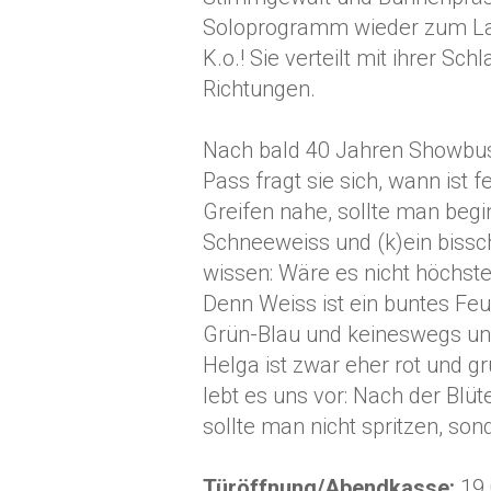
Soloprogramm wieder zum Lach
K.o.! Sie verteilt mit ihrer Sch
Richtungen.
Nach bald 40 Jahren Showbus
Pass fragt sie sich, wann ist 
Greifen nahe, sollte man begi
Schneeweiss und (k)ein bissch
wissen: Wäre es nicht höchste
Denn Weiss ist ein buntes Feu
Grün-Blau und keineswegs unb
Helga ist zwar eher rot und g
lebt es uns vor: Nach der Blü
sollte man nicht spritzen, son
Türöffnung/Abendkasse:
19