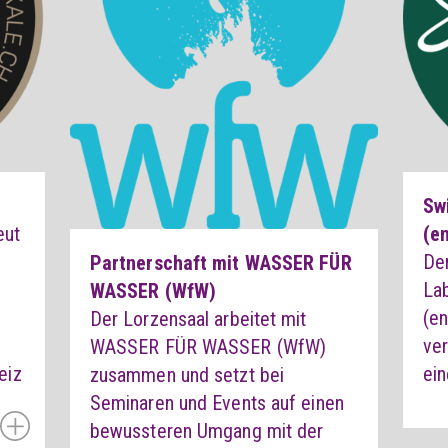
Swi
eut
(e
Der
Partnerschaft mit WASSER FÜR
Lab
WASSER (WfW)
(en
Der Lorzensaal arbeitet mit
ve
WASSER FÜR WASSER (WfW)
eiz
ein
zusammen und setzt bei
Seminaren und Events auf einen
bewussteren Umgang mit der