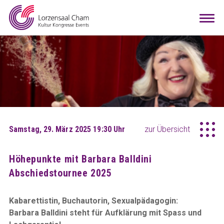
Mieten
Togg
navi
Besuchen
Infos
Teamwork
Kontakt
Anreise
Downloads
Raumkonfigurator
DE
EN
Samstag, 29. März 2025 19:30 Uhr
zur Übersicht
Höhepunkte mit Barbara Balldini
Abschiedstournee 2025
Kabarettistin, Buchautorin, Sexualpädagogin:
Barbara Balldini steht für Aufklärung mit Spass und