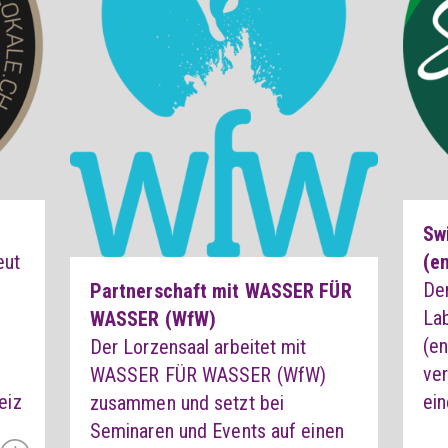
Swi
eut
(e
Der
Partnerschaft mit WASSER FÜR
Lab
WASSER (WfW)
(en
Der Lorzensaal arbeitet mit
ve
WASSER FÜR WASSER (WfW)
eiz
ein
zusammen und setzt bei
Seminaren und Events auf einen