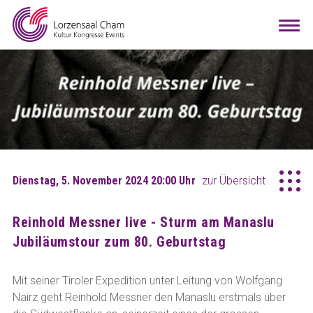
Mieten
Togg
navi
Besuchen
Infos
Teamwork
Kontakt
Anreise
Downloads
Raumkonfigurator
DE
EN
Dienstag, 5. November 2024 20:00 Uhr
zur Übersicht
Reinhold Messner live - Sturm am Manaslu
Jubiläumstour zum 80. Geburtstag
Mit seiner Tiroler Expedition unter Leitung von Wolfgang
Nairz geht Reinhold Messner den Manaslu erstmals über