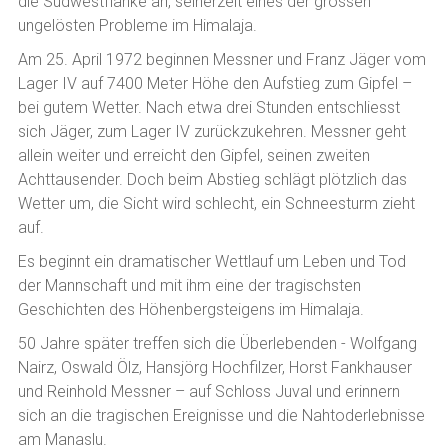
die Südwestflanke an, seinerzeit eines der grossen
ungelösten Probleme im Himalaja.
Am 25. April 1972 beginnen Messner und Franz Jäger vom
Lager IV auf 7400 Meter Höhe den Aufstieg zum Gipfel –
bei gutem Wetter. Nach etwa drei Stunden entschliesst
sich Jäger, zum Lager IV zurückzukehren. Messner geht
allein weiter und erreicht den Gipfel, seinen zweiten
Achttausender. Doch beim Abstieg schlägt plötzlich das
Wetter um, die Sicht wird schlecht, ein Schneesturm zieht
auf.
Es beginnt ein dramatischer Wettlauf um Leben und Tod
der Mannschaft und mit ihm eine der tragischsten
Geschichten des Höhenbergsteigens im Himalaja.
50 Jahre später treffen sich die Überlebenden - Wolfgang
Nairz, Oswald Ölz, Hansjörg Hochfilzer, Horst Fankhauser
und Reinhold Messner – auf Schloss Juval und erinnern
sich an die tragischen Ereignisse und die Nahtoderlebnisse
am Manaslu.