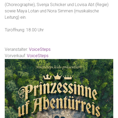
(Choreographie), Svenja Schicker und Lovisa Abt (Regie)
sowie Maya Lotan und Nora Simmen (musikalische
Leitung) ein.
Türöffnung: 18.00 Uhr
Veranstalter:
VoiceSteps
Vorverkauf:
VoiceSteps