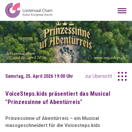
Mieten
Togg
navi
Besuchen
Infos
Teamwork
Kontakt
Anreise
Downloads
Raumkonfigurator
DE
EN
Samstag, 25. April 2026 19:00 Uhr
zur Übersicht
VoiceSteps.kids präsentiert das Musical
"Prinzessinne uf Abentürreis"
Prinzessinne uf Abentürreis – ein Musical
massgeschneidert für die Voicesteps.kids