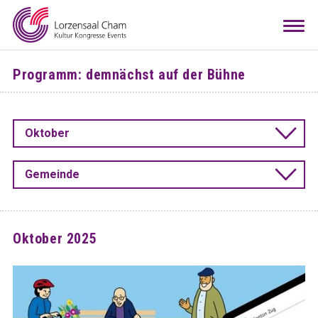
Mieten
Togg
navi
Besuchen
Programm: demnächst auf der Bühne
Infos
Teamwork
Oktober
Kontakt
Anreise
Downloads
Raumkonfigurator
DE
EN
Gemeinde
Oktober 2025