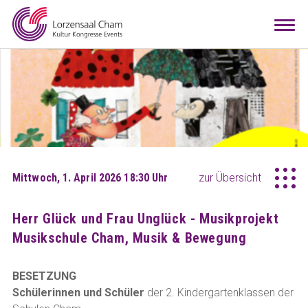
Mieten
Togg
navi
Besuchen
Infos
Teamwork
Kontakt
Anreise
Downloads
Raumkonfigurator
DE
EN
Mittwoch, 1. April 2026 18:30 Uhr
zur Übersicht
Herr Glück und Frau Unglück - Musikprojekt
Musikschule Cham, Musik & Bewegung
BESETZUNG
Schülerinnen und Schüler
der 2. Kindergartenklassen der