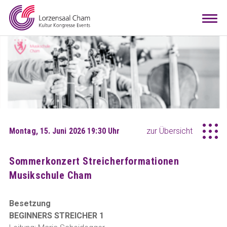
Mieten
Togg
navi
Besuchen
Infos
Teamwork
Kontakt
Anreise
Downloads
Raumkonfigurator
DE
EN
Montag, 15. Juni 2026 19:30 Uhr
zur Übersicht
Sommerkonzert Streicherformationen
Musikschule Cham
Besetzung
BEGINNERS STREICHER 1