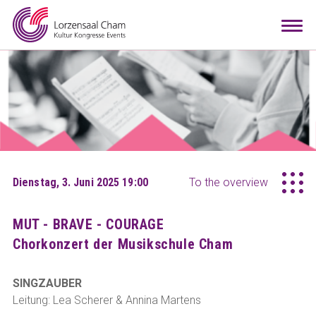
Booking
Togg
navi
Visitors
Info
Teamwork
Contact
Arrival
Room configurator
DE
EN
Dienstag, 3. Juni 2025 19:00
To the overview
MUT - BRAVE - COURAGE
Chorkonzert der Musikschule Cham
SINGZAUBER
Leitung: Lea Scherer & Annina Martens