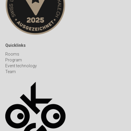
Quicklinks
R
ooms
Program
Event technology
Team