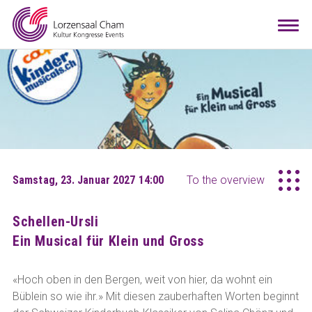
Booking
Togg
navi
Visitors
Info
Teamwork
Contact
Arrival
Room configurator
DE
EN
Samstag, 23. Januar 2027 14:00
To the overview
Schellen-Ursli
Ein Musical für Klein und Gross
«Hoch oben in den Bergen, weit von hier, da wohnt ein
Büblein so wie ihr.» Mit diesen zauberhaften Worten beginnt