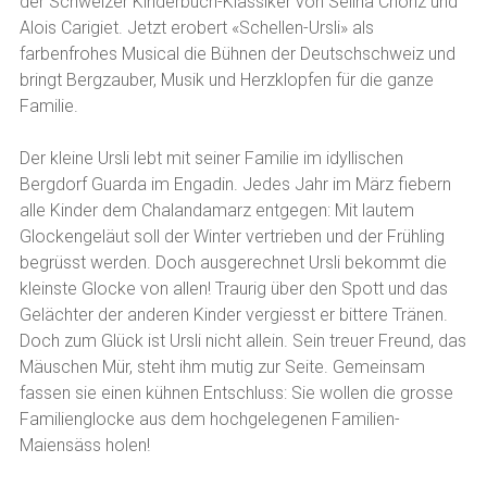
der Schweizer Kinderbuch-Klassiker von Selina Chönz und
Alois Carigiet. Jetzt erobert «Schellen-Ursli» als
farbenfrohes Musical die Bühnen der Deutschschweiz und
bringt Bergzauber, Musik und Herzklopfen für die ganze
Familie.
Der kleine Ursli lebt mit seiner Familie im idyllischen
Bergdorf Guarda im Engadin. Jedes Jahr im März fiebern
alle Kinder dem Chalandamarz entgegen: Mit lautem
Glockengeläut soll der Winter vertrieben und der Frühling
begrüsst werden. Doch ausgerechnet Ursli bekommt die
kleinste Glocke von allen! Traurig über den Spott und das
Gelächter der anderen Kinder vergiesst er bittere Tränen.
Doch zum Glück ist Ursli nicht allein. Sein treuer Freund, das
Mäuschen Mür, steht ihm mutig zur Seite. Gemeinsam
fassen sie einen kühnen Entschluss: Sie wollen die grosse
Familienglocke aus dem hochgelegenen Familien-
Maiensäss holen!