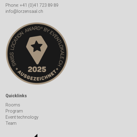
Phone: +41 (0)41 723 89 89
info@lorzensaal.ch
Quicklinks
R
ooms
Program
Event technology
Team