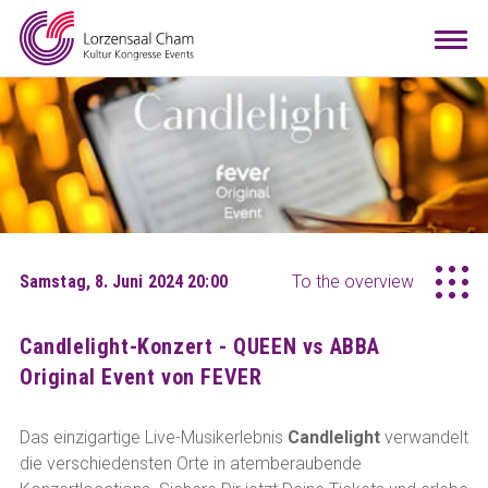
Booking
Togg
navi
Visitors
Info
Teamwork
Contact
Arrival
Room configurator
DE
EN
Samstag, 8. Juni 2024 20:00
To the overview
Candlelight-Konzert - QUEEN vs ABBA
Original Event von FEVER
Das einzigartige Live-Musikerlebnis
Candlelight
verwandelt
die verschiedensten Orte in atemberaubende