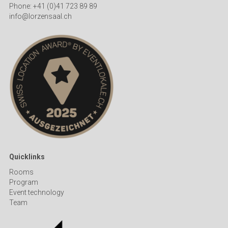
Phone: +41 (0)41 723 89 89
info@lorzensaal.ch
Quicklinks
R
ooms
Program
Event technology
Team