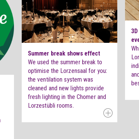
3D
ev
Wh
Summer break shows effect
Lor
We used the summer break to
ind
optimise the Lorzensaal for you:
and
the ventilation system was
bes
cleaned and new lights provide
fresh lighting in the Chomer and
Lorzestübli rooms.
n