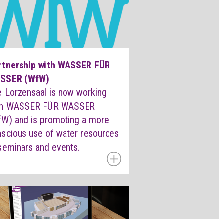
rtnership with WASSER FÜR
SSER (WfW)
e Lorzensaal is now working
th WASSER FÜR WASSER
fW) and is promoting a more
nscious use of water resources
seminars and events.