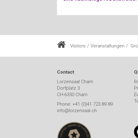
Visitors
Veranstaltungen
Grot
Contact
Q
Lorzensaal Cham
R
Dorfplatz 3
P
CH-6330 Cham
E
T
Phone: +41 (0)41 723 89 89
info@lorzensaal.ch