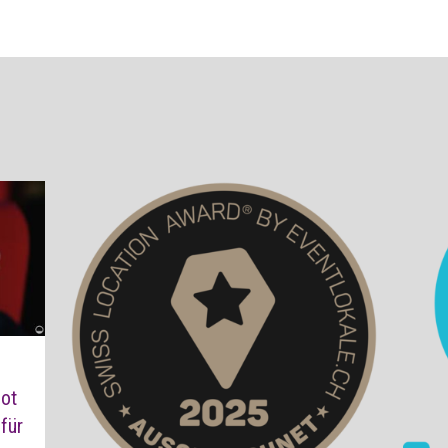
ot
für