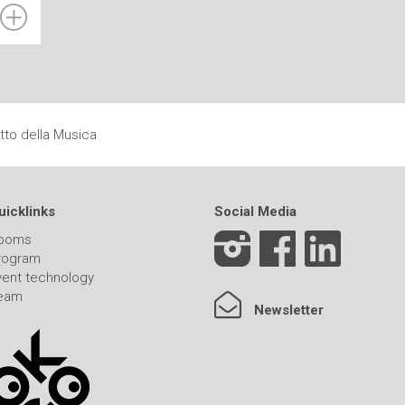
to della Musica
uicklinks
Social Media
ooms
rogram
vent technology
eam
Newsletter