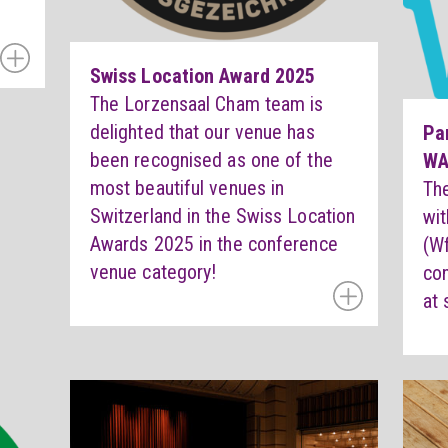
Swiss Location Award 2025
The Lorzensaal Cham team is
delighted that our venue has
Pa
been recognised as one of the
WA
most beautiful venues in
Th
Switzerland in the Swiss Location
wi
Awards 2025 in the conference
(W
venue category!
co
at 