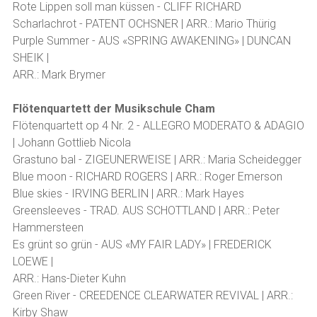
Rote Lippen soll man küssen - CLIFF RICHARD
Scharlachrot - PATENT OCHSNER | ARR.: Mario Thürig
Purple Summer - AUS «SPRING AWAKENING» | DUNCAN
SHEIK |
ARR.: Mark Brymer
Flötenquartett der Musikschule Cham
Flötenquartett op 4 Nr. 2 - ALLEGRO MODERATO & ADAGIO
| Johann Gottlieb Nicola
Grastuno bal - ZIGEUNERWEISE | ARR.: Maria Scheidegger
Blue moon - RICHARD ROGERS | ARR.: Roger Emerson
Blue skies - IRVING BERLIN | ARR.: Mark Hayes
Greensleeves - TRAD. AUS SCHOTTLAND | ARR.: Peter
Hammersteen
Es grünt so grün - AUS «MY FAIR LADY» | FREDERICK
LOEWE |
ARR.: Hans-Dieter Kuhn
Green River - CREEDENCE CLEARWATER REVIVAL | ARR.:
Kirby Shaw