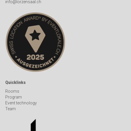
info@lorzensaal.ch
Quicklinks
R
ooms
Program
Event technology
Team