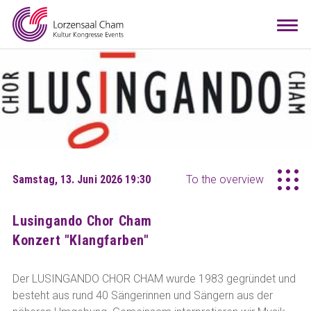
Booking
Togg
navi
Visitors
Info
Teamwork
Contact
Arrival
Room configurator
DE
EN
Samstag, 13. Juni 2026 19:30
To the overview
Lusingando Chor Cham
Konzert "Klangfarben"
Der LUSINGANDO CHOR CHAM wurde 1983 gegründet und
besteht aus rund 40 Sängerinnen und Sängern aus der