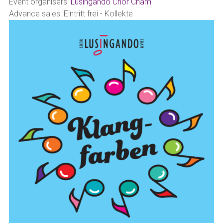
Event organisers:
Lusingando Chor Cham
Advance sales: Eintritt frei - Kollekte